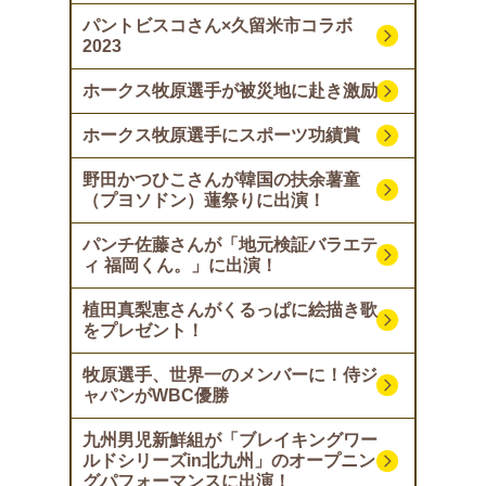
パントビスコさん×久留米市コラボ
2023
ホークス牧原選手が被災地に赴き激励
ホークス牧原選手にスポーツ功績賞
野田かつひこさんが韓国の扶余薯童
（プヨソドン）蓮祭りに出演！
パンチ佐藤さんが「地元検証バラエテ
ィ 福岡くん。」に出演！
植田真梨恵さんがくるっぱに絵描き歌
をプレゼント！
牧原選手、世界一のメンバーに！侍ジ
ャパンがWBC優勝
九州男児新鮮組が「ブレイキングワー
ルドシリーズin北九州」のオープニン
グパフォーマンスに出演！