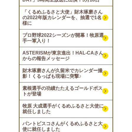
「くるめふるさと大使」財木琢磨さん
の2022年版カレンダーを、抽選で1名
様に
プロ野球2022シーズンが開幕！牧原選
手一軍入り！
ASTERISMが東京進出！HAL-CAさん
からの報告メッセージ
財木琢磨さんが久留米でカレンダー撮
影！くるっぱも現場に突撃♪
素根選手の功績たたえるゴールドポス
トが登場
牧原 大成選手がくるめふるさと大使に
就任しました
パントビスコさんがくるめふるさと大
使に就任しました