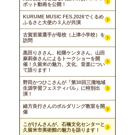
ポット動画を公開！
KURUME MUSIC FES.2026でくるめ
ふるさと大使の３人が共演
古賀若菜選手が母校（上津小学校）を
訪問
黒田りささん、松隈ケンタさん、山田
麻莉奈さんによるトークショーを開
催！久留米の魅力、文化、音楽につい
て語ります！
野田かつひこさんが「第30回三潴地域
生涯学習フェスティバル」に特別出
演！
緒方良行さんのボルダリング教室を開
催
こがけんさんが、石橋文化センターと
久留米市美術館の魅力を語ります！