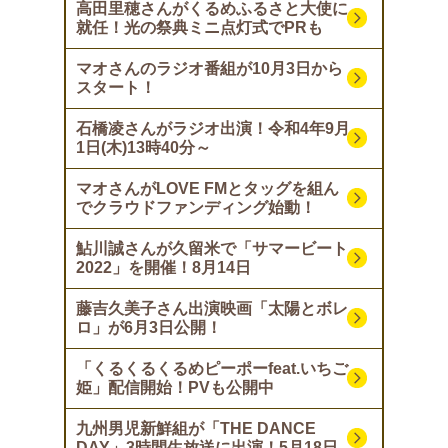
高田里穂さんがくるめふるさと大使に
就任！光の祭典ミニ点灯式でPRも
マオさんのラジオ番組が10月3日から
スタート！
石橋凌さんがラジオ出演！令和4年9月
1日(木)13時40分～
マオさんがLOVE FMとタッグを組ん
でクラウドファンディング始動！
鮎川誠さんが久留米で「サマービート
2022」を開催！8月14日
藤吉久美子さん出演映画「太陽とボレ
ロ」が6月3日公開！
「くるくるくるめピーポーfeat.いちご
姫」配信開始！PVも公開中
九州男児新鮮組が「THE DANCE
DAY」3時間生放送に出演！5月18日