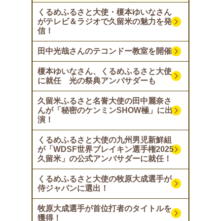
くるめふるさと大使・榎本ゆいなさん
がテレビ＆ラジオで久留米の魅力を発
信！
田中光哉さんのテコンドー教室を開催
榎本ゆいなさん、くるめふるさと大使
に就任 光の祭典アンバサダーも
久留米ふるさと名誉大使の田中麗奈さ
んが「秘密のケンミンSHOW極」に出
演！
くるめふるさと大使の九州男児新鮮組
が「WDSF世界ブレイキン選手権2025
久留米」の公式アンバサダーに就任！
くるめふるさと大使の牧原大成選手が
侍ジャパンに選出！
牧原大成選手が首位打者のタイトルを
獲得！