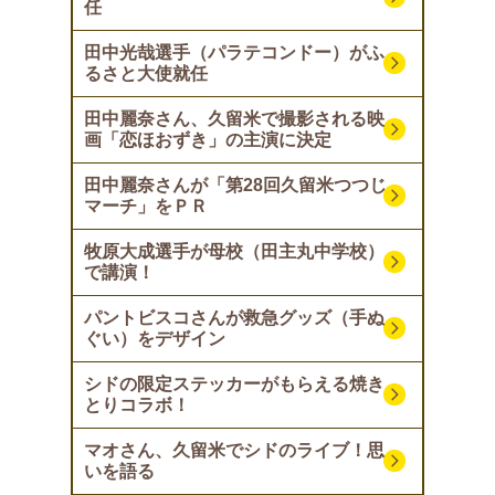
任
田中光哉選手（パラテコンドー）がふ
るさと大使就任
田中麗奈さん、久留米で撮影される映
画「恋ほおずき」の主演に決定
田中麗奈さんが「第28回久留米つつじ
マーチ」をＰＲ
牧原大成選手が母校（田主丸中学校）
で講演！
パントビスコさんが救急グッズ（手ぬ
ぐい）をデザイン
シドの限定ステッカーがもらえる焼き
とりコラボ！
マオさん、久留米でシドのライブ！思
いを語る