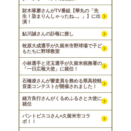
財木琢磨さんがTV番組【華丸の「先
生！染まりんしゃったね...。」】に出
演！
鮎川誠さんの訃報に接し
牧原大成選手が久留米市野球場で子ど
もたちに野球教室
小林選手と児玉選手が久留米税務署の
「一日広報大使」に就任！
石橋凌さんが審査員を務める県高校軽
音楽コンテストが開催されました！
緒方良行さんがくるめふるさと大使に
就任
パントビスコさん×久留米市コラ
ボ！！