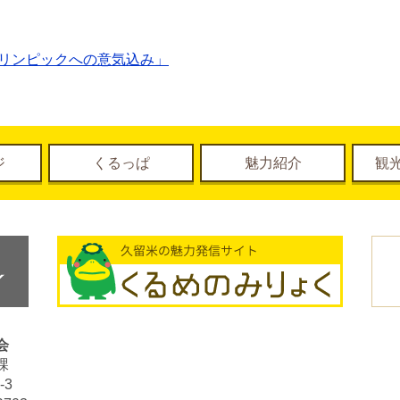
オリンピックへの意気込み」
ジ
くるっぱ
魅力紹介
観
会
課
-3