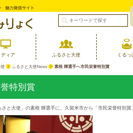
メディア
ふるさと大使
くるっ
大使
ふるさと大使News
素根 輝選手へ市民栄誉特別賞
栄誉特別賞
ふるさと大使」の素根 輝選手に、久留米市から「市民栄誉特別