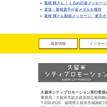
素根 輝さん │ くるめ応援メッセージ
柔道・素根選手が金メダルを獲得
素根 輝さん動画メッセージ「東京
最新情報
メッセー
久留米シティプロモーション実行委員
事務局：久留米市総合政策部広報戦略
〒830-8520 福岡県久留米市城南町15