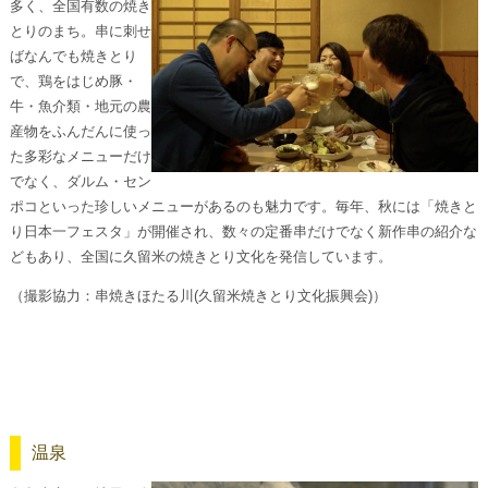
多く、全国有数の焼き
とりのまち。串に刺せ
ばなんでも焼きとり
で、鶏をはじめ豚・
牛・魚介類・地元の農
産物をふんだんに使っ
た多彩なメニューだけ
でなく、ダルム・セン
ポコといった珍しいメニューがあるのも魅力です。毎年、秋には「焼きと
り日本一フェスタ」が開催され、数々の定番串だけでなく新作串の紹介な
どもあり、全国に久留米の焼きとり文化を発信しています。
（撮影協力：串焼きほたる川(久留米焼きとり文化振興会)）
温泉