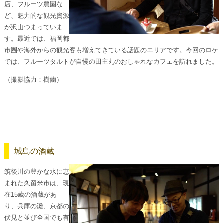
店、フルーツ農園な
ど、魅力的な観光資源
が沢山つまっていま
す。最近では、福岡都
市圏や海外からの観光客も増えてきている話題のエリアです。今回のロケ
では、フルーツタルトが自慢の田主丸のおしゃれなカフェを訪れました。
（撮影協力：樹蘭）
城島の酒蔵
筑後川の豊かな水に恵
まれた久留米市は、現
在15蔵の酒蔵があ
り、兵庫の灘、京都の
伏見と並び全国でも有