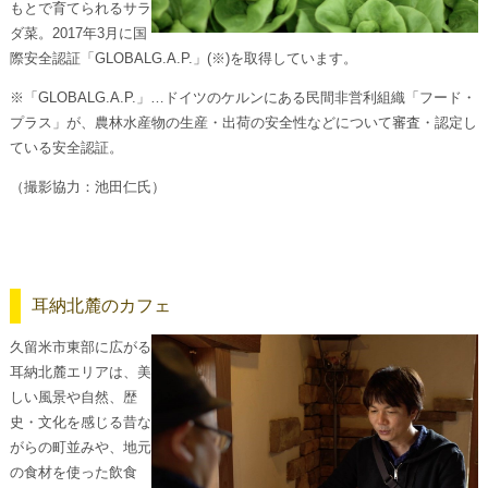
もとで育てられるサラ
ダ菜。2017年3月に国
際安全認証「GLOBALG.A.P.」(※)を取得しています。
※「GLOBALG.A.P.」…ドイツのケルンにある民間非営利組織「フード・
プラス」が、農林水産物の生産・出荷の安全性などについて審査・認定し
ている安全認証。
（撮影協力：池田仁氏）
耳納北麓のカフェ
久留米市東部に広がる
耳納北麓エリアは、美
しい風景や自然、歴
史・文化を感じる昔な
がらの町並みや、地元
の食材を使った飲食