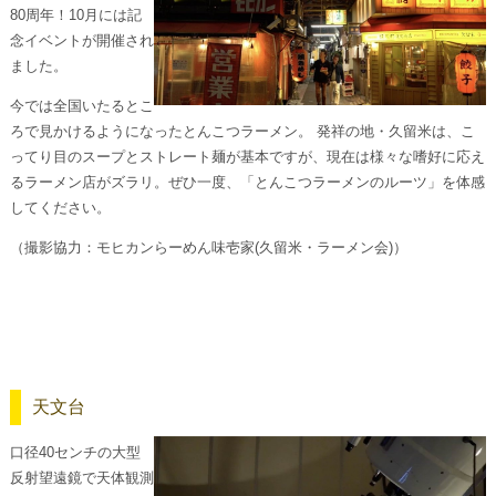
80周年！10月には記
念イベントが開催され
ました。
今では全国いたるとこ
ろで見かけるようになったとんこつラーメン。 発祥の地・久留米は、こ
ってり目のスープとストレート麺が基本ですが、現在は様々な嗜好に応え
るラーメン店がズラリ。ぜひ一度、「とんこつラーメンのルーツ」を体感
してください。
（撮影協力：モヒカンらーめん味壱家(久留米・ラーメン会)）
天文台
口径40センチの大型
反射望遠鏡で天体観測