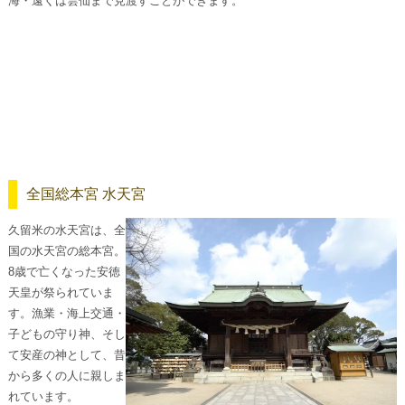
海・遠くは雲仙まで見渡すことができます。
全国総本宮 水天宮
久留米の水天宮は、全
国の水天宮の総本宮。
8歳で亡くなった安徳
天皇が祭られていま
す。漁業・海上交通・
子どもの守り神、そし
て安産の神として、昔
から多くの人に親しま
れています。