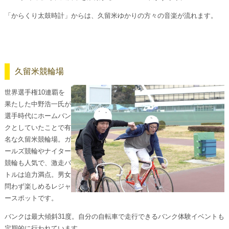
「からくり太鼓時計」からは、久留米ゆかりの方々の音楽が流れます。
久留米競輪場
世界選手権10連覇を
果たした中野浩一氏が
選手時代にホームバン
クとしていたことで有
名な久留米競輪場。ガ
ールズ競輪やナイター
競輪も人気で、激走バ
トルは迫力満点。男女
問わず楽しめるレジャ
ースポットです。
バンクは最大傾斜31度。自分の自転車で走行できるバンク体験イベントも
定期的に行われています。