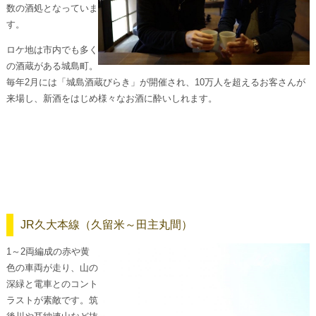
数の酒処となっていま
す。
ロケ地は市内でも多く
の酒蔵がある城島町。
毎年2月には「城島酒蔵びらき」が開催され、10万人を超えるお客さんが
来場し、新酒をはじめ様々なお酒に酔いしれます。
JR久大本線（久留米～田主丸間）
1～2両編成の赤や黄
色の車両が走り、山の
深緑と電車とのコント
ラストが素敵です。筑