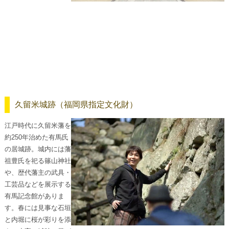
久留米城跡（福岡県指定文化財）
江戸時代に久留米藩を
約250年治めた有馬氏
の居城跡。城内には藩
祖豊氏を祀る篠山神社
や、歴代藩主の武具・
工芸品などを展示する
有馬記念館がありま
す。春には見事な石垣
と内堀に桜が彩りを添