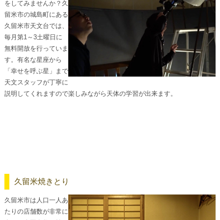
をしてみませんか？久
留米市の城島町にある
久留米市天文台では、
毎月第1～3土曜日に
無料開放を行っていま
す。有名な星座から
「幸せを呼ぶ星」まで
天文スタッフが丁寧に
説明してくれますので楽しみながら天体の学習が出来ます。
久留米焼きとり
久留米市は人口一人あ
たりの店舗数が非常に