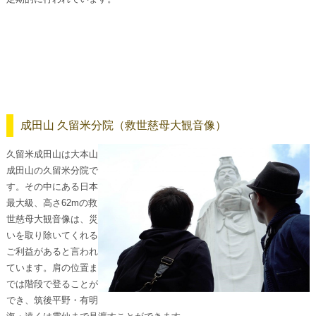
成田山 久留米分院（救世慈母大観音像）
久留米成田山は大本山
成田山の久留米分院で
す。その中にある日本
最大級、高さ62mの救
世慈母大観音像は、災
いを取り除いてくれる
ご利益があると言われ
ています。肩の位置ま
では階段で登ることが
でき、筑後平野・有明