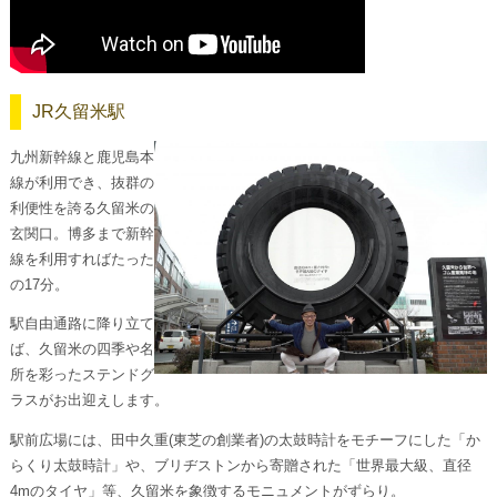
JR久留米駅
九州新幹線と鹿児島本
線が利用でき、抜群の
利便性を誇る久留米の
玄関口。博多まで新幹
線を利用すればたった
の17分。
駅自由通路に降り立て
ば、久留米の四季や名
所を彩ったステンドグ
ラスがお出迎えします。
駅前広場には、田中久重(東芝の創業者)の太鼓時計をモチーフにした「か
らくり太鼓時計」や、ブリヂストンから寄贈された「世界最大級、直径
4mのタイヤ」等、久留米を象徴するモニュメントがずらり。