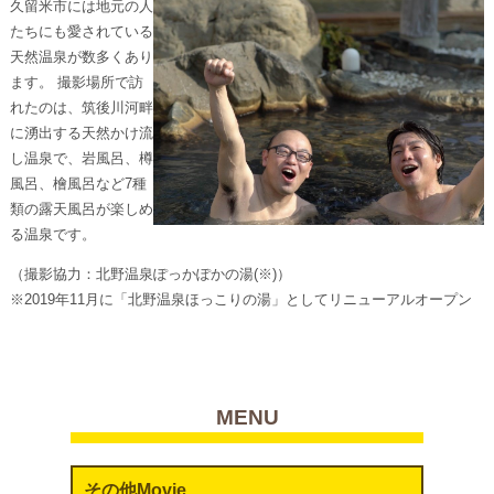
久留米市には地元の人
たちにも愛されている
天然温泉が数多くあり
ます。 撮影場所で訪
れたのは、筑後川河畔
に湧出する天然かけ流
し温泉で、岩風呂、樽
風呂、檜風呂など7種
類の露天風呂が楽しめ
る温泉です。
（撮影協力：北野温泉ぽっかぽかの湯(※)）
※2019年11月に「北野温泉ほっこりの湯」としてリニューアルオープン
MENU
その他Movie